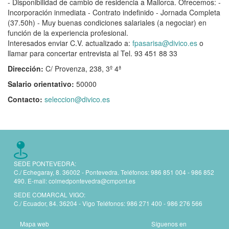
- Disponibilidad de cambio de residencia a Mallorca. Ofrecemos: -
Incorporación inmediata - Contrato indefinido - Jornada Completa
(37.50h) - Muy buenas condiciones salariales (a negociar) en
función de la experiencia profesional.
Interesados enviar C.V. actualizado a:
fpasarisa@divico.es
o
llamar para concertar entrevista al Tel. 93 451 88 33
Dirección:
C/ Provenza, 238, 3º 4ª
Salario orientativo:
50000
Contacto:
seleccion@divico.es
SEDE PONTEVEDRA:
C./ Echegaray, 8. 36002 - Pontevedra. Teléfonos:
986 851 004 - 986 852
490.
E-mail:
colmedpontevedra@cmpont.es
SEDE COMARCAL VIGO:
C./ Ecuador, 84. 36204 - Vigo Teléfonos:
986 271 400 - 986 276 566
Mapa web
Síguenos en